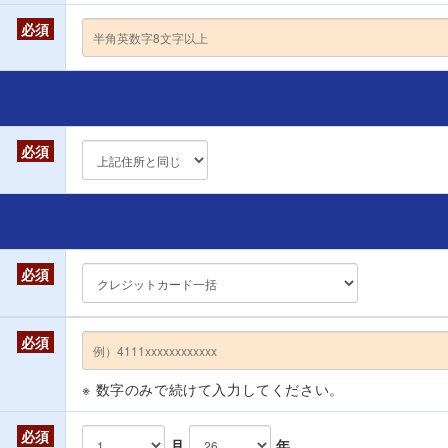
必須
必須
必須
必須
※ 数字のみで続けて入力してください。
必須
月
年