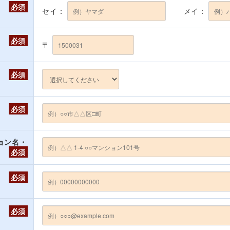
必須
セイ：
メイ：
必須
〒
必須
必須
ョン名・
必須
必須
必須